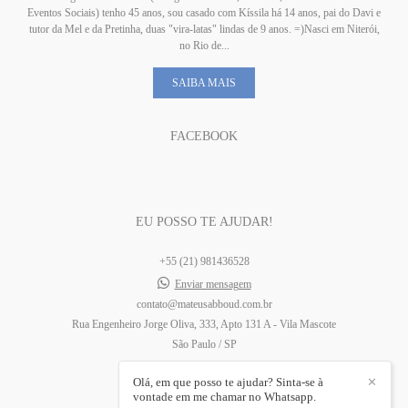
Eventos Sociais) tenho 45 anos, sou casado com Kíssila há 14 anos, pai do Davi e
tutor da Mel e da Pretinha, duas "vira-latas" lindas de 9 anos. =)Nasci em Niterói,
no Rio de...
SAIBA MAIS
FACEBOOK
EU POSSO TE AJUDAR!
+55 (21) 981436528
Enviar mensagem
contato@mateusabboud.com.br
Rua Engenheiro Jorge Oliva, 333, Apto 131 A - Vila Mascote
São Paulo / SP
Olá, em que posso te ajudar? Sinta-se à
✕
vontade em me chamar no Whatsapp.