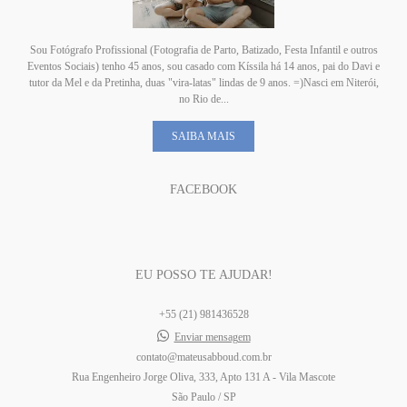
Sou Fotógrafo Profissional (Fotografia de Parto, Batizado, Festa Infantil e outros
Eventos Sociais) tenho 45 anos, sou casado com Kíssila há 14 anos, pai do Davi e
tutor da Mel e da Pretinha, duas "vira-latas" lindas de 9 anos. =)Nasci em Niterói,
no Rio de...
SAIBA MAIS
FACEBOOK
EU POSSO TE AJUDAR!
+55 (21) 981436528
Enviar mensagem
contato@mateusabboud.com.br
Rua Engenheiro Jorge Oliva, 333, Apto 131 A - Vila Mascote
São Paulo / SP